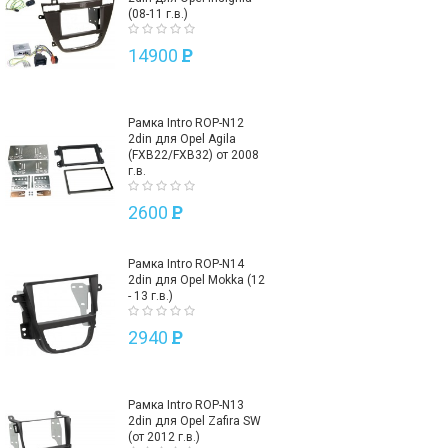
(08-11 г.в.)
14900
P
Рамка Intro ROP-N12
2din для Opel Agila
(FXB22/FXB32) от 2008
г.в.
2600
P
Рамка Intro ROP-N14
2din для Opel Mokka (12
- 13 г.в.)
2940
P
Рамка Intro ROP-N13
2din для Opel Zafira SW
(от 2012 г.в.)