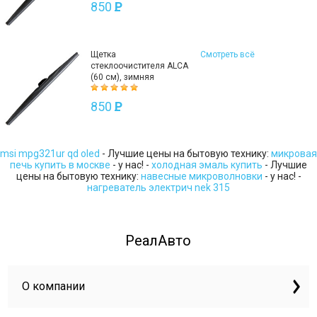
850
P
Щетка
Смотреть всё
стеклоочистителя ALCA
(60 см), зимняя
850
P
msi mpg321ur qd oled
- Лучшие цены на бытовую технику:
микровая
печь купить в москве
- у нас! -
холодная эмаль купить
- Лучшие
цены на бытовую технику:
навесные микроволновки
- у нас! -
нагреватель электрич nek 315
РеалАвто
О компании