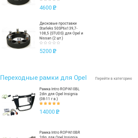
4600
P
Дисковые проставки
Starleks 50SP6х139,7-
108,5 (STUDS) для Opel и
Nissan (2 шт.)
5200
P
Переходные рамки для Opel
Перейти в категорию
Рамка Intro ROP-N10BL
2din для Opel Insignia
(08-11 г.в.)
14000
P
Рамка Intro ROP-N10BR
2din для Opel Insignia