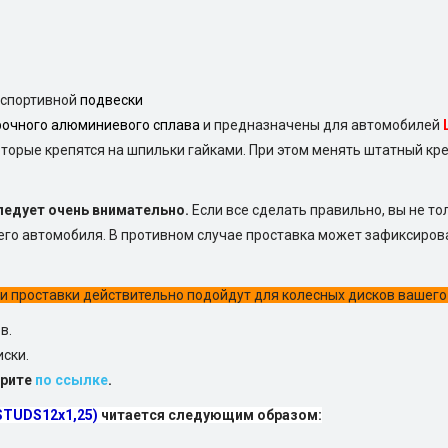
 спортивной
подвески
рочного алюминиевого сплава
и предназначены для автомобилей
торые крепятся на шпильки гайками. При этом менять штатный кр
ледует очень внимательно.
Если все сделать правильно, вы не то
его автомобиля. В противном случае проставка может зафиксиров
ти проставки действительно подойдут для колесных дисков вашего 
в.
ски.
трите
по ссылке
.
STUDS12х1,25)
читается следующим образом: