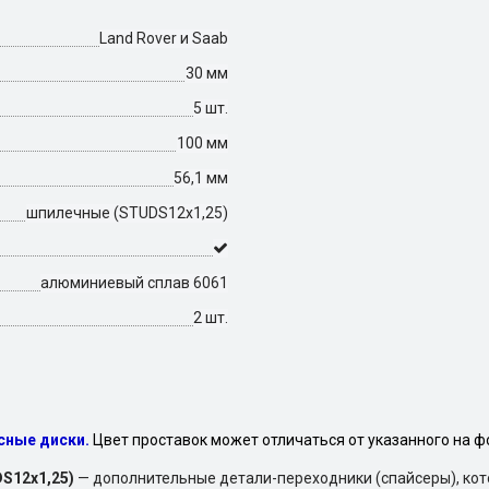
Land Rover и Saab
30 мм
5 шт.
100 мм
56,1 мм
шпилечные (STUDS12х1,25)
алюминиевый сплав 6061
2 шт.
есные диски.
Цвет проставок может отличаться от указанного на ф
DS12х1,25)
— дополнительные детали-переходники (спайсеры), ко