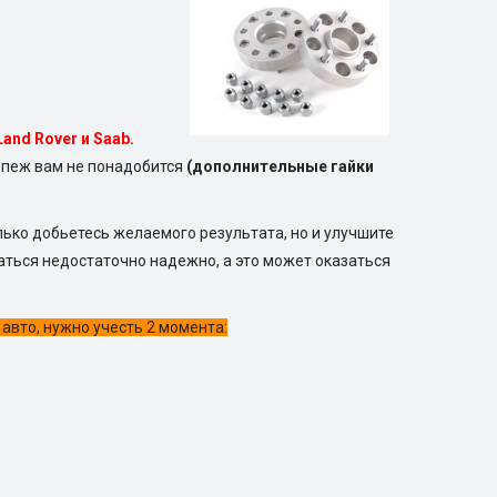
Land Rover и Saab.
епеж вам не понадобится
(дополнительные гайки
лько добьетесь желаемого результата, но и улучшите
аться недостаточно надежно, а это может оказаться
авто, нужно учесть 2 момента: