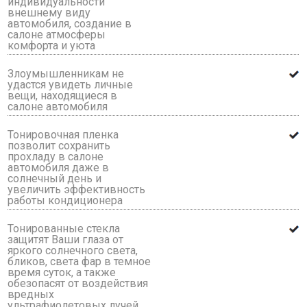
индивидуальности
внешнему виду
автомобиля, создание в
салоне атмосферы
комфорта и уюта
Злоумышленникам не
удастся увидеть личные
вещи, находящиеся в
салоне автомобиля
Тонировочная пленка
позволит сохранить
прохладу в салоне
автомобиля даже в
солнечный день и
увеличить эффективность
работы кондиционера
Тонированные стекла
защитят Ваши глаза от
яркого солнечного света,
бликов, света фар в темное
время суток, а также
обезопасят от воздействия
вредных
ультрафиолетовых лучей