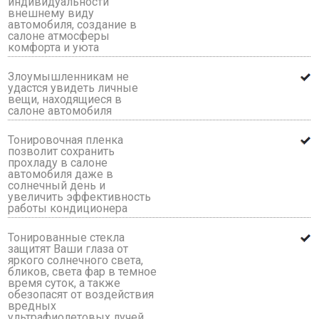
индивидуальности
внешнему виду
автомобиля, создание в
салоне атмосферы
комфорта и уюта
Злоумышленникам не
удастся увидеть личные
вещи, находящиеся в
салоне автомобиля
Тонировочная пленка
позволит сохранить
прохладу в салоне
автомобиля даже в
солнечный день и
увеличить эффективность
работы кондиционера
Тонированные стекла
защитят Ваши глаза от
яркого солнечного света,
бликов, света фар в темное
время суток, а также
обезопасят от воздействия
вредных
ультрафиолетовых лучей