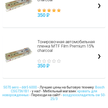
350
P
Тонировочная автомобильная
пленка MTF Film Premium 15%
charcoal
350
P
5070 aero
-
ddr5 6000
- Лучшие цены на бытовую технику:
Bosch
CSG7361B1
- у нас! - Мебельный магазин:
кровать для
новорожденных
- Переходи на сайт! -
воздухоохладитель ow 50-
25/3